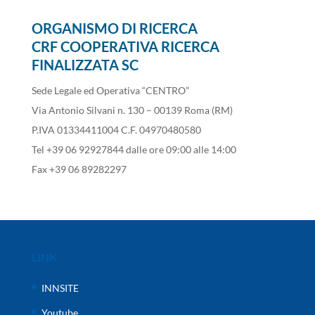
ORGANISMO DI RICERCA
CRF COOPERATIVA RICERCA
FINALIZZATA SC
Sede Legale ed Operativa “CENTRO”
Via Antonio Silvani n. 130 – 00139 Roma (RM)
P.IVA 01334411004 C.F. 04970480580
Tel +39 06 92927844 dalle ore 09:00 alle 14:00
Fax +39 06 89282297
LINK
INNSITE
Youtube