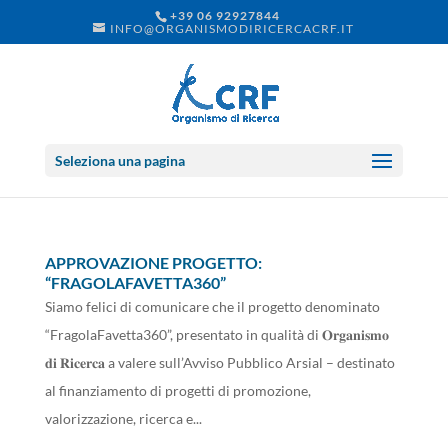
+39 06 92927844
INFO@ORGANISMODIRICERCACRF.IT
Seleziona una pagina
APPROVAZIONE PROGETTO:
“FRAGOLAFAVETTA360”
Siamo felici di comunicare che il progetto denominato
“FragolaFavetta360”, presentato in qualità di 𝐎𝐫𝐠𝐚𝐧𝐢𝐬𝐦𝐨
𝐝𝐢 𝐑𝐢𝐜𝐞𝐫𝐜𝐚 a valere sull’Avviso Pubblico Arsial – destinato
al finanziamento di progetti di promozione,
valorizzazione, ricerca e...