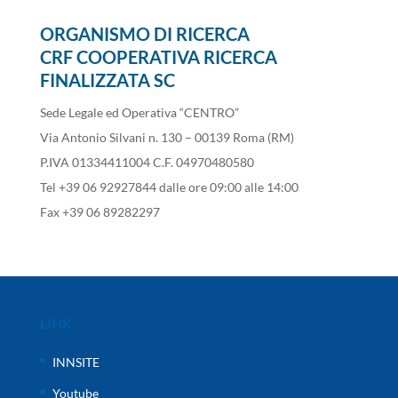
ORGANISMO DI RICERCA
CRF COOPERATIVA RICERCA
FINALIZZATA SC
Sede Legale ed Operativa “CENTRO”
Via Antonio Silvani n. 130 – 00139 Roma (RM)
P.IVA 01334411004 C.F. 04970480580
Tel +39 06 92927844 dalle ore 09:00 alle 14:00
Fax +39 06 89282297
LINK
INNSITE
Youtube