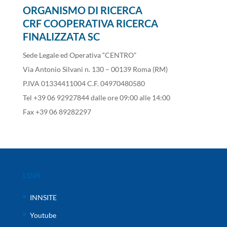
ORGANISMO DI RICERCA
CRF COOPERATIVA RICERCA
FINALIZZATA SC
Sede Legale ed Operativa “CENTRO”
Via Antonio Silvani n. 130 – 00139 Roma (RM)
P.IVA 01334411004 C.F. 04970480580
Tel +39 06 92927844 dalle ore 09:00 alle 14:00
Fax +39 06 89282297
LINK
INNSITE
Youtube