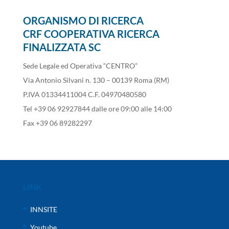
ORGANISMO DI RICERCA
CRF COOPERATIVA RICERCA
FINALIZZATA SC
Sede Legale ed Operativa “CENTRO”
Via Antonio Silvani n. 130 – 00139 Roma (RM)
P.IVA 01334411004 C.F. 04970480580
Tel +39 06 92927844 dalle ore 09:00 alle 14:00
Fax +39 06 89282297
LINK
INNSITE
Youtube