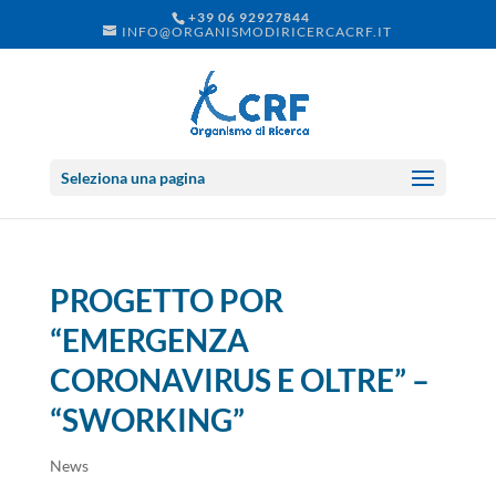
+39 06 92927844
INFO@ORGANISMODIRICERCACRF.IT
Seleziona una pagina
PROGETTO POR
“EMERGENZA
CORONAVIRUS E OLTRE” –
“SWORKING”
News