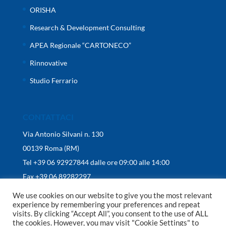
ORISHA
Research & Development Consulting
APEA Regionale “CARTONECO”
Rinnovative
Studio Ferrario
CONTATTACI
Via Antonio Silvani n. 130
00139 Roma (RM)
Tel +39 06 92927844 dalle ore 09:00 alle 14:00
Fax +39 06 89282297
We use cookies on our website to give you the most relevant
experience by remembering your preferences and repeat
visits. By clicking “Accept All”, you consent to the use of ALL
the cookies. However, you may visit "Cookie Settings" to