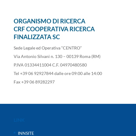
ORGANISMO DI RICERCA
CRF COOPERATIVA RICERCA
FINALIZZATA SC
Sede Legale ed Operativa “CENTRO”
Via Antonio Silvani n. 130 – 00139 Roma (RM)
P.IVA 01334411004 C.F. 04970480580
Tel +39 06 92927844 dalle ore 09:00 alle 14:00
Fax +39 06 89282297
LINK
INNSITE