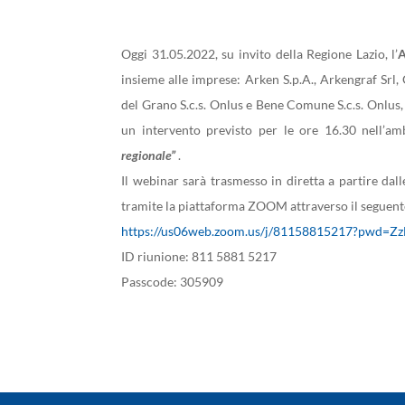
Oggi 31.05.2022, su invito della Regione Lazio, l’
insieme alle imprese: Arken S.p.A., Arkengraf Srl, 
del Grano S.c.s. Onlus e Bene Comune S.c.s. Onlus, 
un intervento previsto per le ore 16.30 nell’a
regionale”
.
Il webinar sarà trasmesso in diretta a partire da
tramite la piattaforma ZOOM attraverso il seguent
https://us06web.zoom.us/j/81158815217?pw
ID riunione: 811 5881 5217
Passcode: 305909