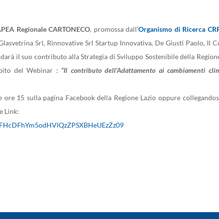
APEA Regionale CARTONECO
, promossa dall
‘
Organismo di Ricerca CR
Glasvetrina Srl, Rinnovative Srl Startup Innovativa, De Giusti Paolo, Il C
darà il suo contributo alla Strategia di Sviluppo Sostenibile della Region
mbito del Webinar :
“Il contributo dell’Adattamento ai cambiamenti clim
lle ore 15 sulla pagina Facebook della Regione Lazio oppure collegandosi
e Link:
d=ZzFHcDFhYm5odHVlQzZPSXBHeUEzZz09