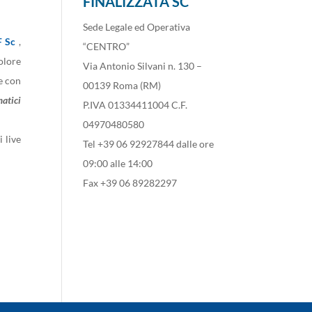
FINALIZZATA SC
Sede Legale ed Operativa
F Sc
,
“CENTRO”
olore
Via Antonio Silvani n. 130 –
e con
00139 Roma (RM)
atici
P.IVA 01334411004 C.F.
04970480580
 live
Tel +39 06 92927844 dalle ore
09:00 alle 14:00
Fax +39 06 89282297